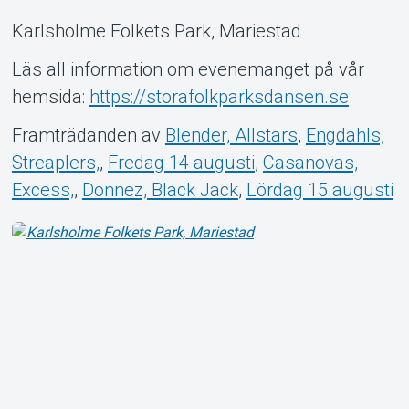
Om Tickster
Karlsholme Folkets Park, Mariestad
Läs all information om evenemanget på vår
hemsida:
https://storafolkparksdansen.se
Framträdanden av
Blender, Allstars
,
Engdahls,
Streaplers,
,
Fredag 14 augusti
,
Casanovas,
Excess,
,
Donnez, Black Jack
,
Lördag 15 augusti