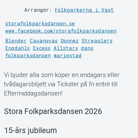
Arrangör:
Folkparkerna i Väst
storafolkparksdansen.se
www.facebook.com/storafolkparksdansen
Blender
Casanovas
Donnez
Streaplers
Engdahls
Excess
Allstars
dans
folkparksdansen
mariestad
Support
Vi bjuder alla som köper en endagars eller
tvådagarsbiljett via Tickster på fri entré till
Eftermiddagsdansen!
Stora Folkparksdansen 2026
15-års jubileum