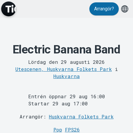
Evenemang
Arrangör?
Electric Banana Band
Lördag den 29 augusti 2026
MyTickster
Utescenen, Huskvarna Folkets Park
i
Huskvarna
Entrén öppnar 29 aug 16:00
Startar 29 aug 17:00
Arrangör:
Huskvarna Folkets Park
Support
Pop
FPS26