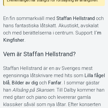
Evenemanget har stängts för försäljning av arrangören.
En fin sommarkväll med
Staffan Hellstrand
och
hans fantastiska låtskatt. Akustiskt, avskalat
och med berättelserna i centrum. Support:
I´m
Support
Kingfisher
.
Vem är Staffan Hellstrand?
Staffan Hellstrand är en av Sveriges mest
egensinniga låtskrivare med hits som
Lilla fågel
blå
,
Bilder av dig
och
Fanfar
. I sommar gästar
han
Allsång på Skansen
. Till Dalby kommer han
Om Tickster
med gitarr och piano och levererar gamla
klassiker såväl som nya låtar. Efter konserten