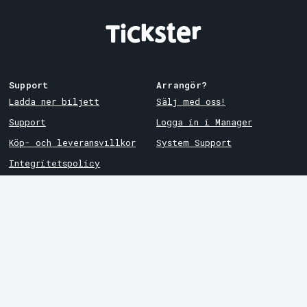
Support
Arrangör?
Ladda ner biljett
Sälj med oss!
Support
Logga in i Manager
Köp- och leveransvillkor
System Support
Integritetspolicy
Om cookies på Tickster
Tickster
Arvika
Jobba på Tickster
Magasinsgatan 8
Box 334
Logotyper & media
SE-671 27
Arvika
LinkedIn
Göteborg
Facebook
Götgatan 16