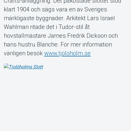
Crafts-anläggning. Det påkostade slottet stod
klart 1904 och sägs vara en av Sveriges
märkligaste byggnader. Arkitekt Lars Israel
Wahlman ritade det i Tudor-stil åt
Om Tickster
hovstallmästare James Fredrik Dickson och
hans hustru Blanche. För mer information
vänligen besök
www.tjoloholm.se