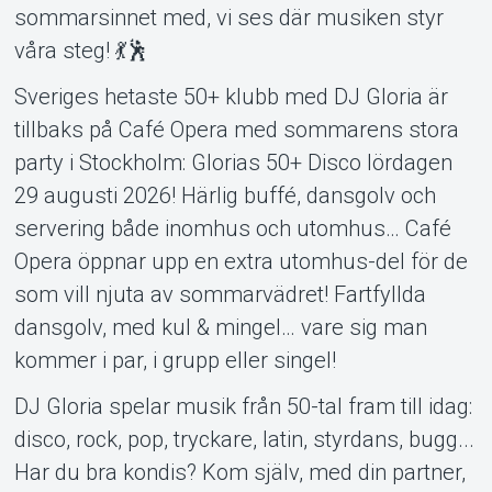
sommarsinnet med, vi ses där musiken styr
våra steg! 💃🕺
Sveriges hetaste 50+ klubb med DJ Gloria är
tillbaks på Café Opera med sommarens stora
party i Stockholm: Glorias 50+ Disco lördagen
Om Tickster
29 augusti 2026! Härlig buffé, dansgolv och
servering både inomhus och utomhus… Café
Opera öppnar upp en extra utomhus-del för de
som vill njuta av sommarvädret! Fartfyllda
dansgolv, med kul & mingel… vare sig man
kommer i par, i grupp eller singel!
DJ Gloria spelar musik från 50-tal fram till idag:
disco, rock, pop, tryckare, latin, styrdans, bugg...
Har du bra kondis? Kom själv, med din partner,