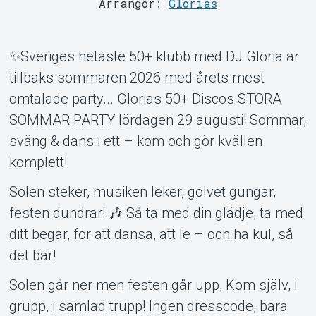
Arrangör:
Glorias
✨Sveriges hetaste 50+ klubb med DJ Gloria är
tillbaks sommaren 2026 med årets mest
omtalade party... Glorias 50+ Discos STORA
SOMMAR PARTY lördagen 29 augusti! Sommar,
sväng & dans i ett – kom och gör kvällen
komplett!
Support
Solen steker, musiken leker, golvet gungar,
festen dundrar! 🎶 Så ta med din glädje, ta med
ditt begär, för att dansa, att le – och ha kul, så
det bär!
Solen går ner men festen går upp, Kom själv, i
grupp, i samlad trupp! Ingen dresscode, bara