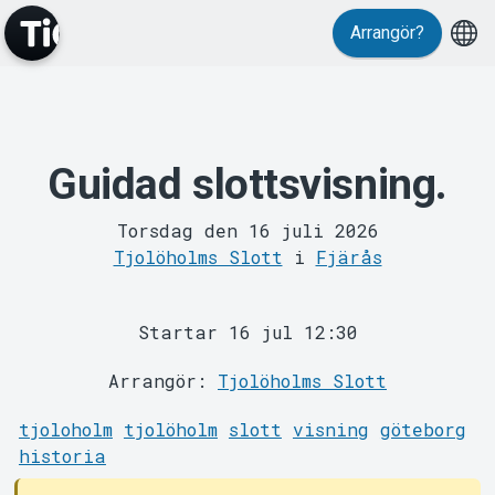
Evenemang
Arrangör?
Guidad slottsvisning.
MyTickster
Torsdag den 16 juli 2026
Tjolöholms Slott
i
Fjärås
Startar 16 jul 12:30
Arrangör:
Tjolöholms Slott
tjoloholm
tjolöholm
slott
visning
göteborg
Support
historia