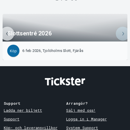
Slottsentré 2026
6 feb 2026, Tjolöholms Slott, Fjärås
Köp
Support
Arrangör?
Ladda ner biljett
Sälj med oss!
Support
Logga in i Manager
Köp- och leveransvillkor
System Support