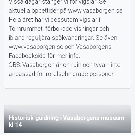
Vissa dagar stänger vi för vigslar. Se
aktuella öppettider på www.vasaborgen.se
MyTickster
Hela året har vi dessutom vigslar i
Tornrummet, förbokade visningar och
ibland reguljära spökvandringar. Se även
www.vasaborgen.se och Vasaborgens
Facebooksida för mer info.
OBS: Vasaborgen är en ruin och tyvärr inte
anpassad för rörelsehindrade personer.
ents
Historisk guidning i Vasaborgens museum
kl 14