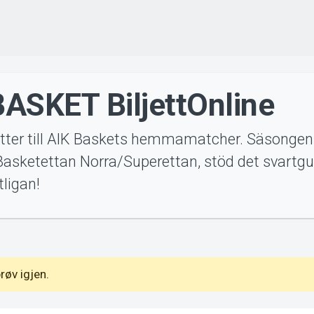
BASKET BiljettOnline
etter till AIK Baskets hemmamatcher. Säsongen
Basketettan Norra/Superettan, stöd det svartgul
tligan!
røv igjen.