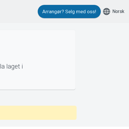
Norsk
Arrangør?
Selg med oss!
a laget i