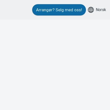
Norsk
Arrangør?
Selg med oss!