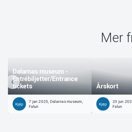
Mer 
Dalarnas museum -
Entrébiljetter/Entrance
tickets
Årskort
7 jan 2025, Dalarnas museum,
23 jun 20
Kjøp
Kjøp
Falun
Falun