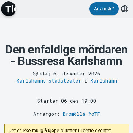
Arrangør?
Den enfaldige mördaren
MyTickster
- Bussresa Karlshamn
Søndag 6. desember 2026
Karlshamns stadsteater
i
Karlshamn
Starter 06 des 19:00
Support
Arrangør:
Bromölla MoTF
Det er ikke mulig å kjøpe billetter til dette eventet.