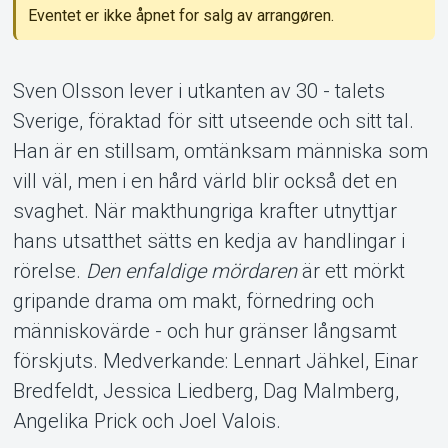
Eventet er ikke åpnet for salg av arrangøren.
Om Tickster
Sven Olsson lever i utkanten av 30 - talets
Sverige, föraktad för sitt utseende och sitt tal.
Han är en stillsam, omtänksam människa som
vill väl, men i en hård värld blir också det en
svaghet. När makthungriga krafter utnyttjar
hans utsatthet sätts en kedja av handlingar i
rörelse.
Den enfaldige mördaren
är ett mörkt
gripande drama om makt, förnedring och
människovärde - och hur gränser långsamt
förskjuts. Medverkande: Lennart Jähkel, Einar
Bredfeldt, Jessica Liedberg, Dag Malmberg,
Angelika Prick och Joel Valois.