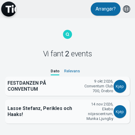
Arrangør?
MyTickster
Vi fant
2
events
Support
Dato
Relevans
9 okt 2026,
FESTDANZEN PÅ
Conventum Club
Kjøp
CONVENTUM
700, Örebro
14 nov 2026,
Lasse Stefanz, Perikles och
Om Tickster
Ekebo
Kjøp
Haaks!
nöjescentrum,
Munka Ljungby