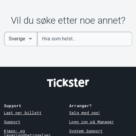
Vil du søke etter noe annet?
Angi
Select
nøkkelord
Country
Support
Arrangør?
Last ner billett
Selg med oss!
Support
Logg inn på Manager
Kjøps- og
System Support
leveringsbetingelser