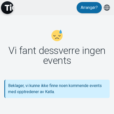
Arrangør?
MyTickster
Vi fant dessverre ingen
Support
events
Beklager, vi kunne ikke finne noen kommende events
Om Tickster
med opptredener av Katla.