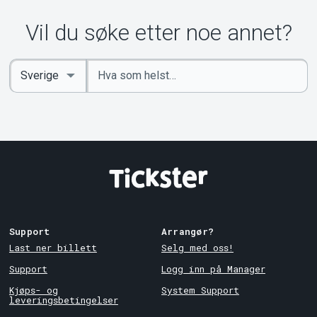
Vil du søke etter noe annet?
Angi
Select
nøkkelord
Country
Support
Arrangør?
Last ner billett
Selg med oss!
Support
Logg inn på Manager
Kjøps- og
System Support
leveringsbetingelser