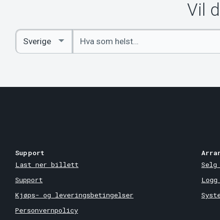
Vil 
Angi
Select
nøkkelord
Country
Support
Arra
Last ner billett
Selg
Support
Logg
Kjøps- og leveringsbetingelser
Syst
Personvernpolicy