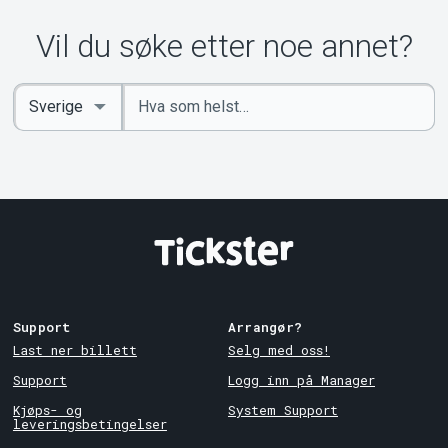
Vil du søke etter noe annet?
Angi
Select
nøkkelord
Country
Support
Arrangør?
Last ner billett
Selg med oss!
Support
Logg inn på Manager
Kjøps- og
System Support
leveringsbetingelser