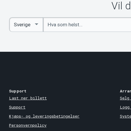
Vil 
Angi
Select
nøkkelord
Country
Support
Arra
Last ner billett
Selg
Support
Logg
Kjøps- og leveringsbetingelser
Syst
Personvernpolicy