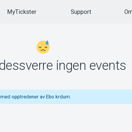
MyTickster
Support
Om
 dessverre ingen events
s med opptredener av Ebo krdum.