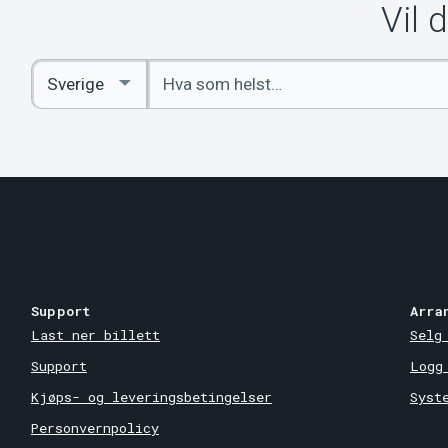
Vil 
Angi
Select
nøkkelord
Country
Support
Arra
Last ner billett
Selg
Support
Logg
Kjøps- og leveringsbetingelser
Syst
Personvernpolicy