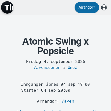
Arrangør?
Events
Atomic Swing x
Popsicle
Fredag 4. september 2026
Vävenscenen
i
Umeå
MyTickster
Inngangen åpnes 04 sep 19:00
Starter 04 sep 20:00
Arrangør:
Väven