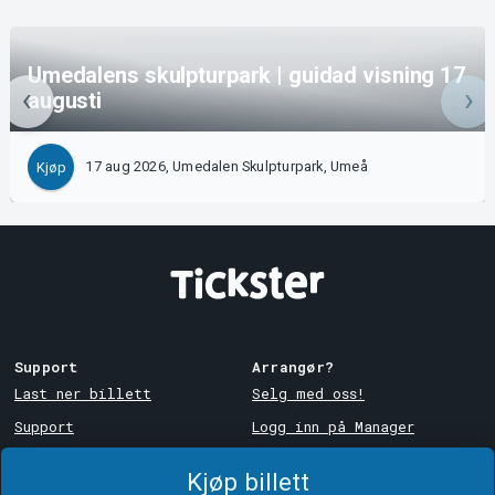
Umedalens skulpturpark | guidad visning 17
augusti
17 aug 2026, Umedalen Skulpturpark, Umeå
Kjøp
Support
Arrangør?
Last ner billett
Selg med oss!
Support
Logg inn på Manager
Kjøps- og
System Support
leveringsbetingelser
Kjøp billett