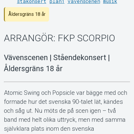
ståkonsert
plan1
vävenscenen
musik
Åldersgräns 18 år
ARRANGÖR: FKP SCORPIO
Support
Vävenscenen | Ståendekonsert |
Åldersgräns 18 år
Atomic Swing och Popsicle var bägge med och
formade hur det svenska 90-talet lät, kändes
och såg ut. Nu möts de på scen igen – två
band med helt olika uttryck, men med samma
självklara plats inom den svenska