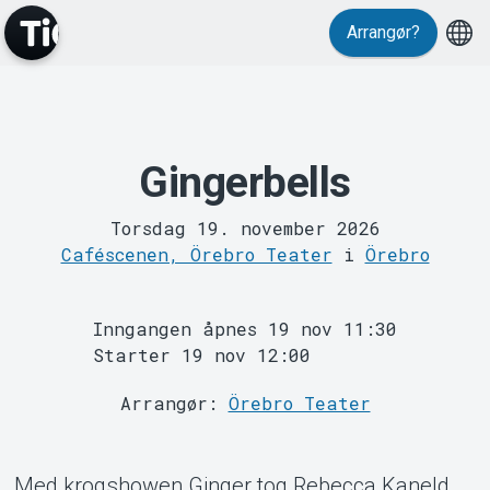
Arrangør?
Gingerbells
MyTickster
Torsdag 19. november 2026
Caféscenen, Örebro Teater
i
Örebro
Inngangen åpnes 19 nov 11:30
Starter 19 nov 12:00
Arrangør:
Örebro Teater
Support
Med krogshowen Ginger tog Rebecca Kaneld