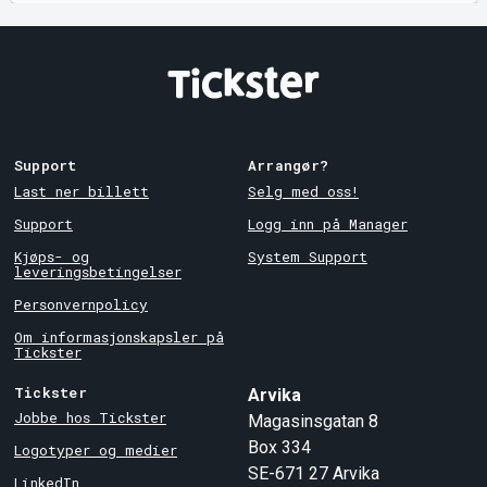
Support
Arrangør?
Last ner billett
Selg med oss!
Support
Logg inn på Manager
Kjøps- og
System Support
leveringsbetingelser
Personvernpolicy
Om informasjonskapsler på
Tickster
Tickster
Arvika
Jobbe hos Tickster
Magasinsgatan 8
Box 334
Logotyper og medier
SE-671 27
Arvika
LinkedIn