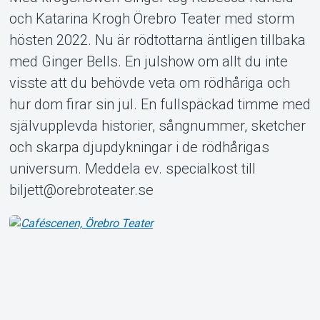
och Katarina Krogh Örebro Teater med storm
hösten 2022. Nu är rödtottarna äntligen tillbaka
med Ginger Bells. En julshow om allt du inte
Om Tickster
visste att du behövde veta om rödhåriga och
hur dom firar sin jul. En fullspäckad timme med
självupplevda historier, sångnummer, sketcher
och skarpa djupdykningar i de rödhårigas
universum. Meddela ev. specialkost till
biljett@orebroteater.se