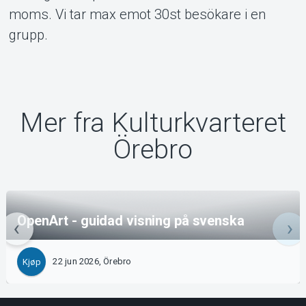
moms. Vi tar max emot 30st besökare i en
grupp.
Mer fra Kulturkvarteret
Örebro
OpenArt - guidad visning på svenska
22 jun 2026, Örebro
Kjøp