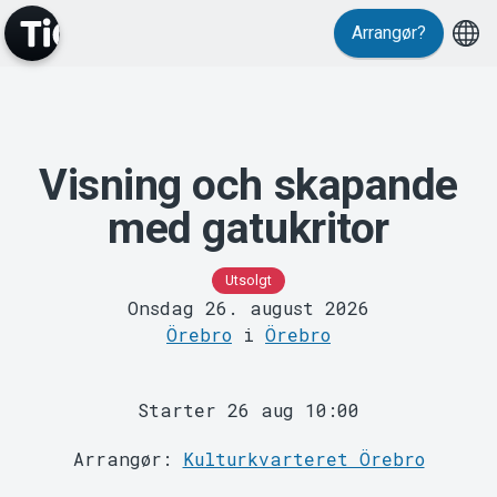
Arrangør?
Visning och skapande
MyTickster
med gatukritor
Utsolgt
Onsdag 26. august 2026
Örebro
i
Örebro
Support
Starter 26 aug 10:00
Arrangør:
Kulturkvarteret Örebro