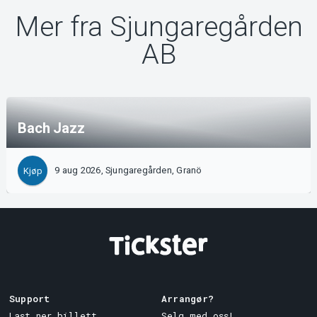
Mer fra Sjungaregården
AB
Bach Jazz
9 aug 2026, Sjungaregården, Granö
Kjøp
Support
Arrangør?
Last ner billett
Selg med oss!