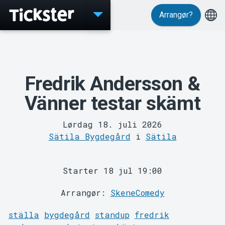
Arrangør?
Events
Fredrik Andersson &
Vänner testar skämt
Lørdag 18. juli 2026
MyTickster
Sätila Bygdegård
i
Sätila
Starter 18 jul 19:00
Arrangør:
SkeneComedy
ställa
bygdegård
standup
fredrik