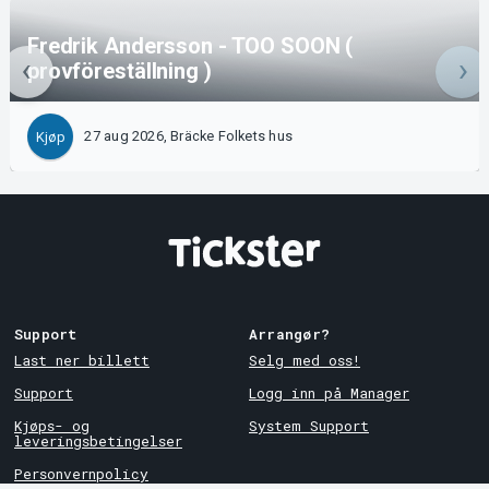
Fredrik Andersson - TOO SOON (
provföreställning )
27 aug 2026, Bräcke Folkets hus
Kjøp
Support
Arrangør?
Last ner billett
Selg med oss!
Support
Logg inn på Manager
Kjøps- og
System Support
leveringsbetingelser
Personvernpolicy