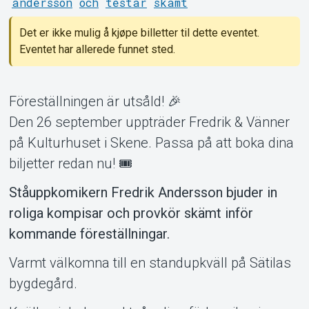
Support
andersson
och
testar
skämt
Det er ikke mulig å kjøpe billetter til dette eventet.
Eventet har allerede funnet sted.
Föreställningen är utsåld! 🎉
Den 26 september uppträder Fredrik & Vänner
Om Tickster
på Kulturhuset i Skene. Passa på att boka dina
biljetter redan nu! 🎟️
Ståuppkomikern Fredrik Andersson bjuder in
roliga kompisar och provkör skämt inför
kommande föreställningar.
Varmt välkomna till en standupkväll på Sätilas
bygdegård.