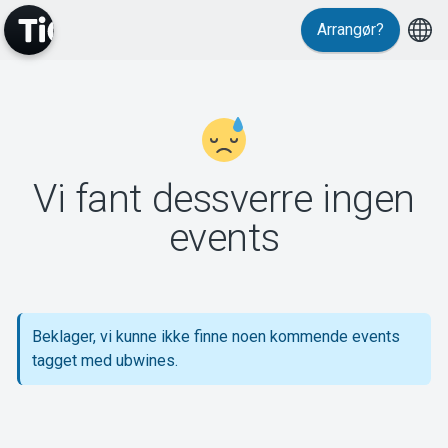
Arrangør?
MyTickster
Vi fant dessverre ingen
Support
events
Beklager, vi kunne ikke finne noen kommende events
Om Tickster
tagget med ubwines.