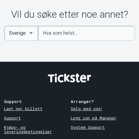
Vil du søke etter noe annet?
Angi
Select
nøkkelord
Country
Support
Arrangør?
Last ner billett
Selg med oss!
Support
Logg inn på Manager
Kjøps- og
System Support
leveringsbetingelser