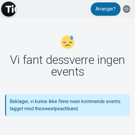
Arrangør?
MyTickster
Vi fant dessverre ingen
Support
events
Beklager, vi kunne ikke finne noen kommende events
Om Tickster
tagget med thesweetpeachband.