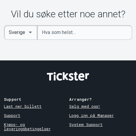
Vil du søke etter noe annet?
Angi
Select
nøkkelord
Country
Support
Arrangør?
Last ner billett
Selg med oss!
Support
Logg inn på Manager
Kjøps- og
System Support
leveringsbetingelser