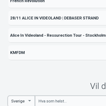
French Revolution
28/11 ALICE IN VIDEOLAND | DEBASER STRAND
Alice In Videoland - Ressurection Tour - Stockholm
KMFDM
Vil 
Angi
Select
nøkkelord
Country