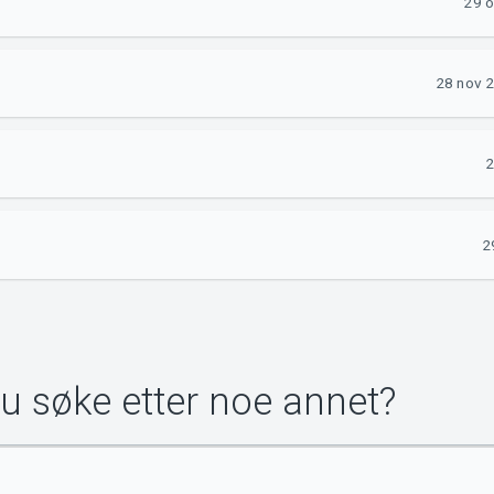
29 o
28 nov 
2
2
du søke etter noe annet?