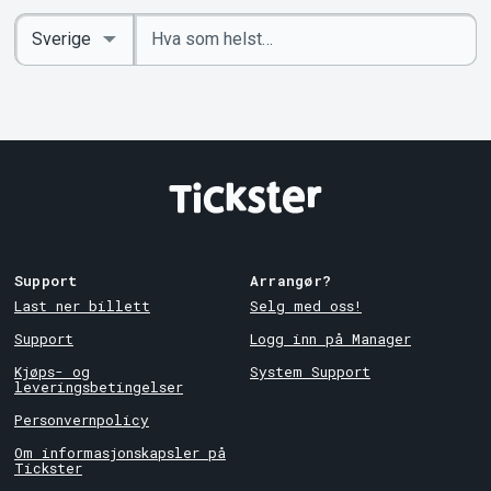
Angi
Select
nøkkelord
Country
Support
Arrangør?
Last ner billett
Selg med oss!
Support
Logg inn på Manager
Kjøps- og
System Support
leveringsbetingelser
Personvernpolicy
Om informasjonskapsler på
Tickster