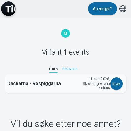
Arrangør?
MyTickster
Vi fant
1
events
Support
Dato
Relevans
11 aug 2026,
Dackarna - Rospiggarna
Skrotfrag Arena
Kjøp
Målilla
Om Tickster
Vil du søke etter noe annet?