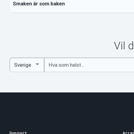
Smaken är som baken
Vil 
Angi
Select
nøkkelord
Country
Support
Arra