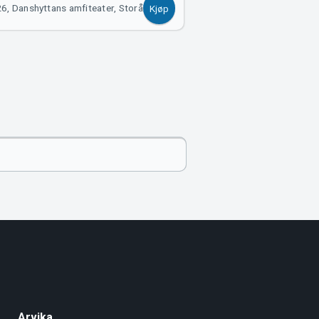
6, Danshyttans amfiteater, Storå
Kjøp
Arvika