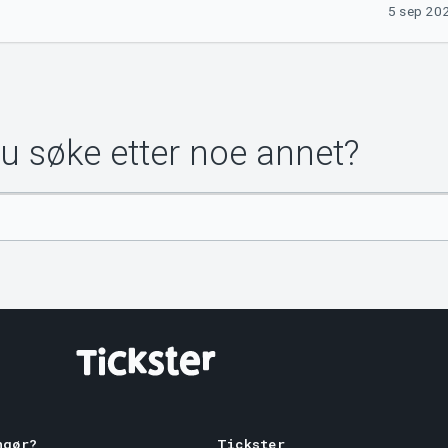
5 sep 202
du søke etter noe annet?
ngør?
Tickster