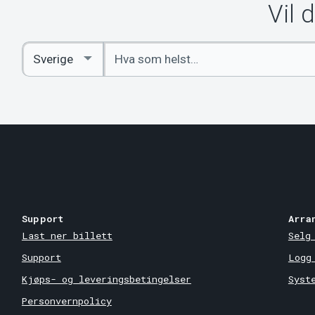
Vil 
Angi
Select
nøkkelord
Country
Support
Arra
Last ner billett
Selg
Support
Logg
Kjøps- og leveringsbetingelser
Syst
Personvernpolicy