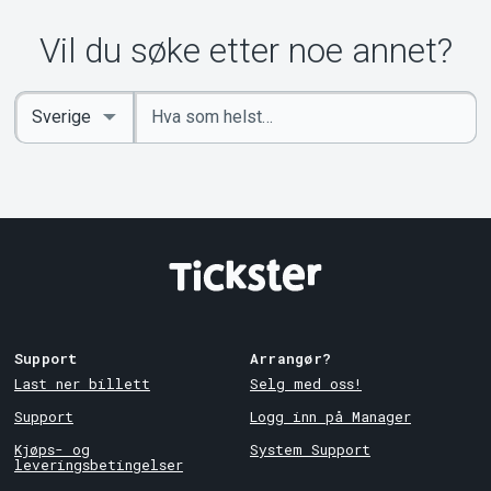
Vil du søke etter noe annet?
Angi
Select
nøkkelord
Country
Support
Arrangør?
Last ner billett
Selg med oss!
Support
Logg inn på Manager
Kjøps- og
System Support
leveringsbetingelser