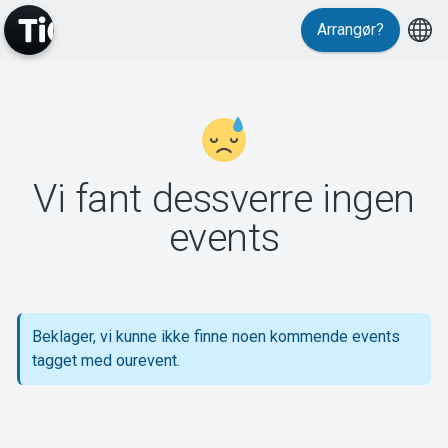
Arrangør?
MyTickster
Vi fant dessverre ingen
Support
events
Beklager, vi kunne ikke finne noen kommende events
Om Tickster
tagget med ourevent.