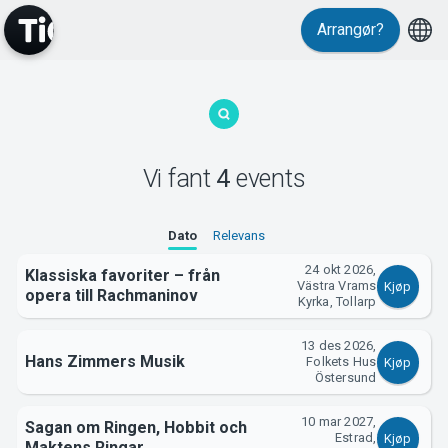
Arrangør?
MyTickster
Vi fant
4
events
Dato
Relevans
Support
24 okt 2026,
Klassiska favoriter – från
Västra Vrams
Kjøp
opera till Rachmaninov
Kyrka, Tollarp
13 des 2026,
Hans Zimmers Musik
Folkets Hus
Kjøp
Östersund
Om Tickster
10 mar 2027,
Sagan om Ringen, Hobbit och
Estrad,
Kjøp
Maktens Ringar