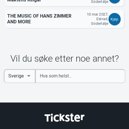
Södertälje
10 mar 2027,
THE MUSIC OF HANS ZIMMER
Estrad,
Kjøp
AND MORE
Södertälje
Vil du søke etter noe annet?
Angi
Select
nøkkelord
Country