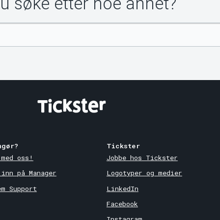
du søke etter noe annet?
ngør?
Tickster
 med oss!
Jobbe hos Tickster
 inn på Manager
Logotyper og medier
em Support
LinkedIn
Facebook
Instagram