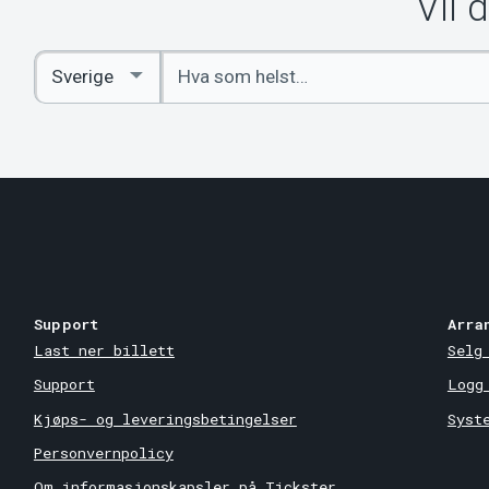
Vil 
Angi
Select
nøkkelord
Country
Support
Arra
Last ner billett
Selg
Support
Logg
Kjøps- og leveringsbetingelser
Syst
Personvernpolicy
Om informasjonskapsler på Tickster