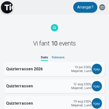
Arrangør?
MyTickster
Vi fant
10
events
Dato
Relevans
10 jun 2026,
Quizterrassen 2026
Kjøp
Mejeriet, Lund
Support
12 aug 2026,
Quizterrassen
Kjøp
Mejeriet, Lund
19 aug 2026,
Quizterrassen
Kjøp
Mejeriet, Lund