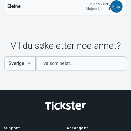
5 des 2026,
Eleine
Kjøp
Mejeriet, Lund
Vil du søke etter noe annet?
Angi
Select
nøkkelord
Country
Support
Arrangør?