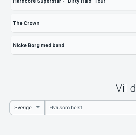
Hardcore Superstar - “Dirty Halo” Tour
The Crown
Nicke Borg med band
Vil 
Angi
Select
nøkkelord
Country