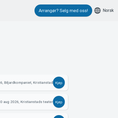
Norsk
Arrangør?
Selg med oss!
, Biljardkompaniet, Kristianstad
Kjøp
0 aug 2026, Kristianstads teater
Kjøp