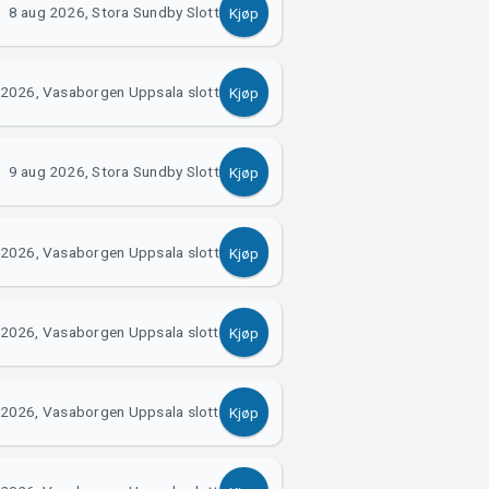
8 aug 2026, Stora Sundby Slott
Kjøp
 2026, Vasaborgen Uppsala slott
Kjøp
9 aug 2026, Stora Sundby Slott
Kjøp
 2026, Vasaborgen Uppsala slott
Kjøp
 2026, Vasaborgen Uppsala slott
Kjøp
 2026, Vasaborgen Uppsala slott
Kjøp