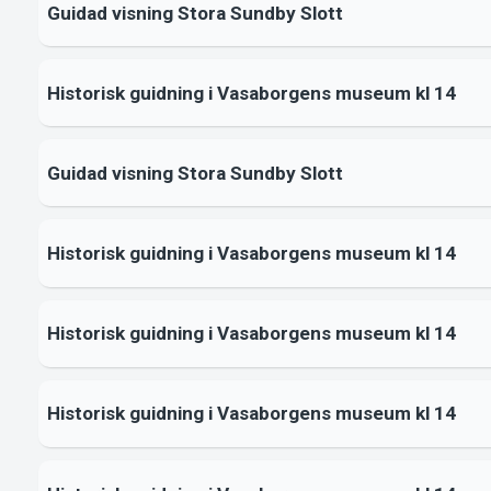
Guidad visning Stora Sundby Slott
Historisk guidning i Vasaborgens museum kl 14
Guidad visning Stora Sundby Slott
Historisk guidning i Vasaborgens museum kl 14
Historisk guidning i Vasaborgens museum kl 14
Historisk guidning i Vasaborgens museum kl 14