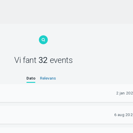
Vi fant
32
events
Dato
Relevans
2 jan 20
6 aug 2026