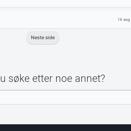
16 aug
Neste side
du søke etter noe annet?