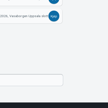
 2026, Vasaborgen Uppsala slott
Kjøp