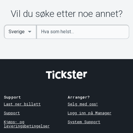
Vil du søke etter noe annet?
Angi
Select
nøkkelord
Country
Support
Arrangør?
Last ner billett
Selg med oss!
Support
Logg inn på Manager
Kjøps- og
System Support
leveringsbetingelser