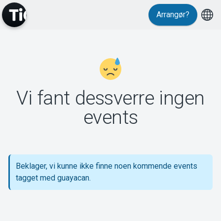
Arrangør?
MyTickster
Vi fant dessverre ingen
Support
events
Beklager, vi kunne ikke finne noen kommende events
Om Tickster
tagget med guayacan.