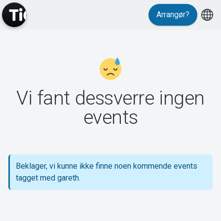
Arrangør?
MyTickster
Vi fant dessverre ingen
Support
events
Beklager, vi kunne ikke finne noen kommende events
Om Tickster
tagget med gareth.