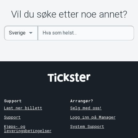
Vil du søke etter noe annet?
Angi
Select
nøkkelord
Country
Support
Arrangør?
Last ner billett
Selg med oss!
Support
Logg inn på Manager
Kjøps- og
System Support
leveringsbetingelser