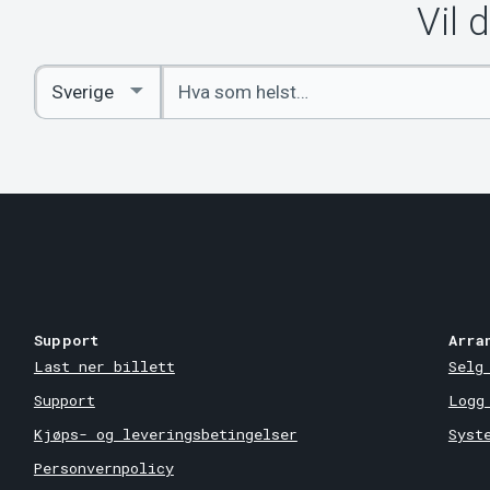
Vil 
Angi
Select
nøkkelord
Country
Support
Arra
Last ner billett
Selg
Support
Logg
Kjøps- og leveringsbetingelser
Syst
Personvernpolicy