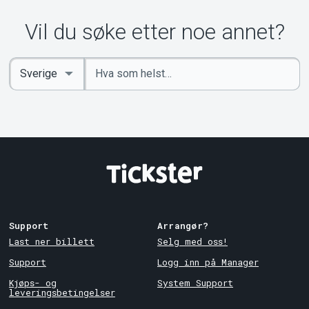
Vil du søke etter noe annet?
Angi
Select
nøkkelord
Country
Support
Arrangør?
Last ner billett
Selg med oss!
Support
Logg inn på Manager
Kjøps- og
System Support
leveringsbetingelser