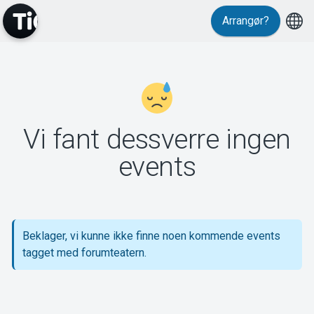
Arrangør?
MyTickster
Vi fant dessverre ingen
Support
events
Beklager, vi kunne ikke finne noen kommende events
Om Tickster
tagget med forumteatern.