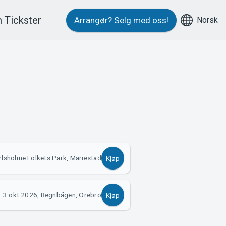
 Tickster
Norsk
Arrangør?
Selg med oss!
rlsholme Folkets Park, Mariestad
Kjøp
3 okt 2026, Regnbågen, Örebro
Kjøp