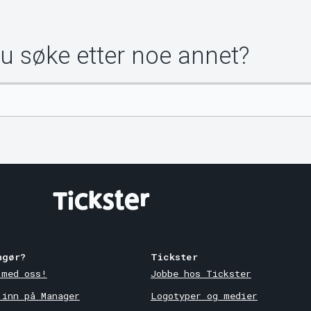
du søke etter noe annet?
ngør?
Tickster
 med oss!
Jobbe hos Tickster
 inn på Manager
Logotyper og medier