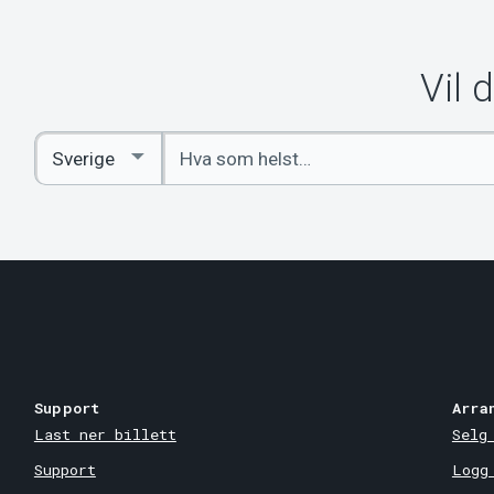
Vil 
Angi
Select
nøkkelord
Country
Support
Arra
Last ner billett
Selg
Support
Logg