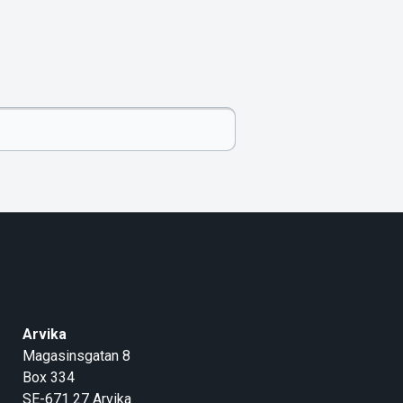
Arvika
Magasinsgatan 8
Box 334
SE-671 27
Arvika