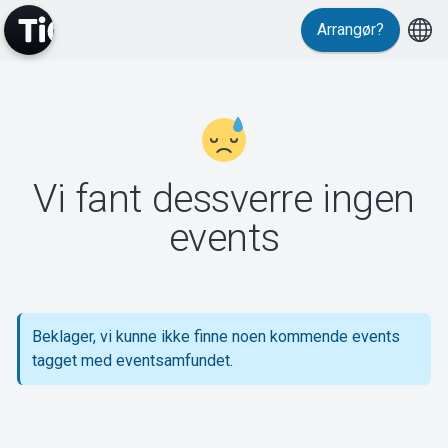
Arrangør?
MyTickster
Vi fant dessverre ingen
Support
events
Beklager, vi kunne ikke finne noen kommende events
Om Tickster
tagget med eventsamfundet.