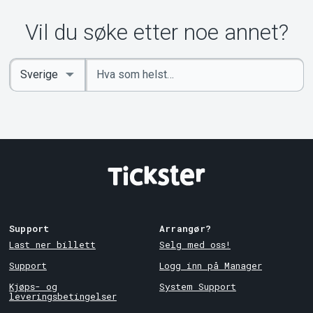
Vil du søke etter noe annet?
Angi
Select
nøkkelord
Country
Support
Arrangør?
Last ner billett
Selg med oss!
Support
Logg inn på Manager
Kjøps- og
System Support
leveringsbetingelser