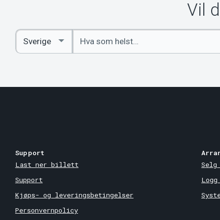
Vil 
Angi
Select
nøkkelord
Country
Support
Arra
Last ner billett
Selg
Support
Logg
Kjøps- og leveringsbetingelser
Syst
Personvernpolicy