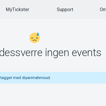
MyTickster
Support
Om
 dessverre ingen events
s tagget med diyarimahmoud.