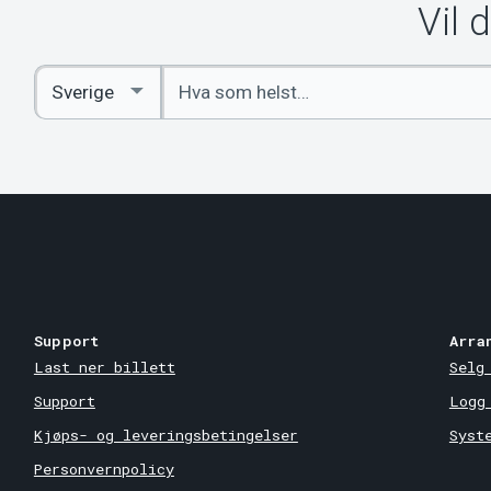
Vil 
Angi
Select
nøkkelord
Country
Support
Arra
Last ner billett
Selg
Support
Logg
Kjøps- og leveringsbetingelser
Syst
Personvernpolicy