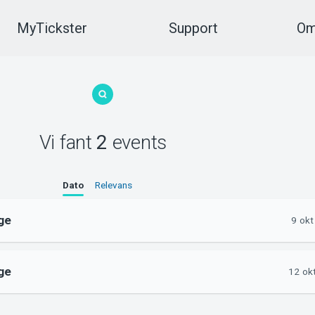
MyTickster
Support
Om
Vi fant
2
events
Dato
Relevans
ge
9 okt
ge
12 ok