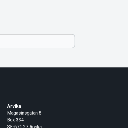
Arvika
Magasinsgatan 8
Box 334
SE-671 27
Arvika