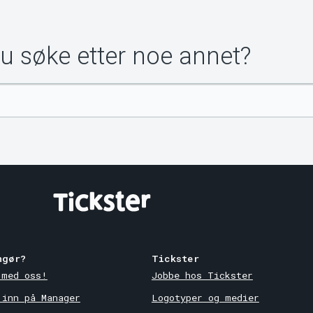
du søke etter noe annet?
ngør?
Tickster
 med oss!
Jobbe hos Tickster
 inn på Manager
Logotyper og medier