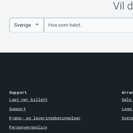
Vil 
Angi
Select
nøkkelord
Country
Support
Arra
Last ner billett
Selg
Support
Logg
Kjøps- og leveringsbetingelser
Syst
Personvernpolicy