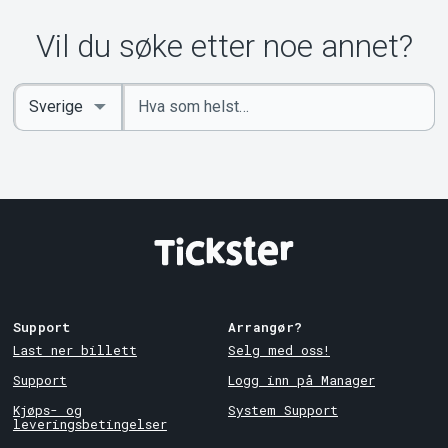
Vil du søke etter noe annet?
Angi
Select
nøkkelord
Country
Support
Arrangør?
Last ner billett
Selg med oss!
Support
Logg inn på Manager
Kjøps- og
System Support
leveringsbetingelser