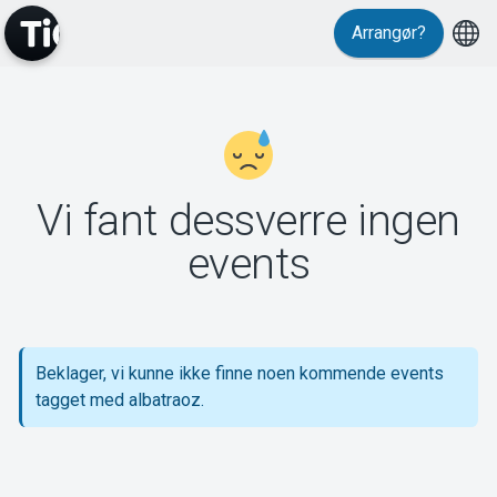
Arrangør?
MyTickster
Vi fant dessverre ingen
Support
events
Beklager, vi kunne ikke finne noen kommende events
Om Tickster
tagget med albatraoz.