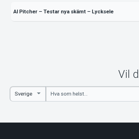
Al Pitcher – Testar nya skämt – Lycksele
Vil 
Angi
Select
nøkkelord
Country