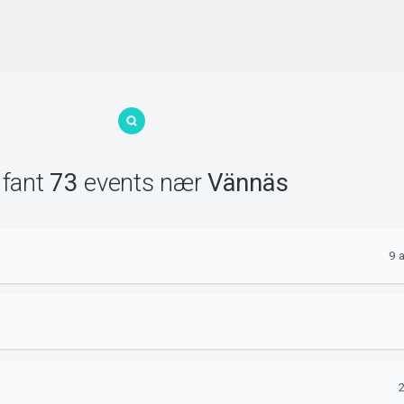
 fant
73
events
nær
Vännäs
9 
2