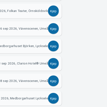
026, Folkan Teater, Örnsköldsvik
Kjøp
6 sep 2026, Vävenscenen, Umeå
Kjøp
edborgarhuset Björken, Lycksele
Kjøp
 sep 2026, Clarion Hotel® Umeå
Kjøp
8 sep 2026, Vävenscenen, Umeå
Kjøp
 2026, Medborgarhuset Lycksele
Kjøp