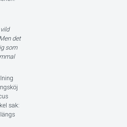
vild
 Men det
mig som
gammal
lning
angsköj
rcus
el sak:
 längs