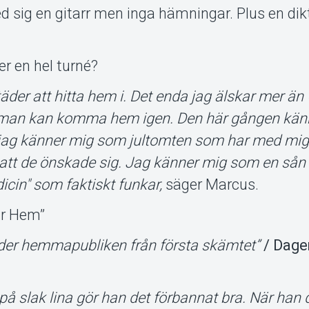
sig en gitarr men inga hämningar. Plus en di
er en hel turné?
äder att hitta hem i. Det enda jag älskar mer ä
att man kan komma hem igen. Den här gången kän
för jag känner mig som jultomten som har med mi
e att de önskade sig. Jag känner mig som en sån 
icin" som faktiskt funkar,
säger Marcus.
r Hem”
nder hemmapubliken från första skämtet”
/ Dage
på slak lina gör han det förbannat bra. När ha