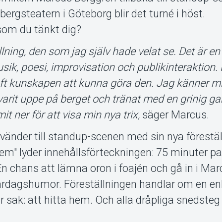
bergsteatern i Göteborg blir det turné i höst.
 som du tänkt dig?
ning, den som jag själv hade velat se. Det är en 
sik, poesi, improvisation och publikinteraktion.
haft kunskapen att kunna göra den. Jag känner 
varit uppe på berget och tränat med en grinig 
 ner för att visa min nya trix,
säger Marcus.
änder till standup-scenen med sin nya förestäl
em" lyder innehållsförteckningen: 75 minuter p
En chans att lämna oron i foajén och gå in i Ma
ardagshumor. Föreställningen handlar om en enk
r sak: att hitta hem. Och alla dråpliga snedsteg