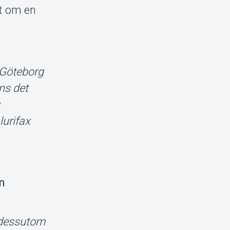
kt om en
n Göteborg
ns det
g
lurifax
n
n dessutom