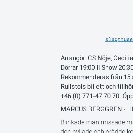
slagthuse
Arrangör: CS Nöje, Cecili
Dörrar 19:00 II Show 20:3
Rekommenderas från 15 år
Rullstols biljett och till
+46 (0) 771-47 70 70. Öp
MARCUS BERGGREN - H
Blinkade man missade man
den hyllade och orädde ko