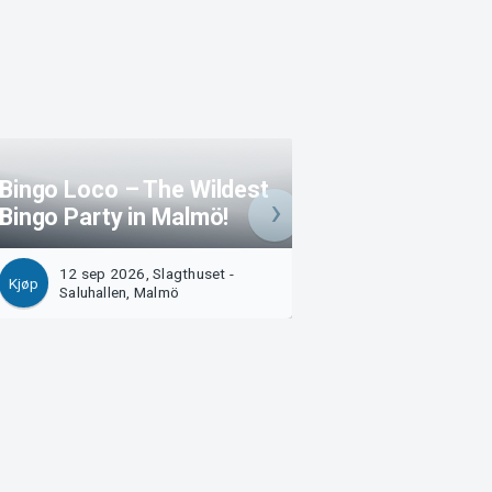
Bingo Loco – The Wildest
Bingo Party in Malmö!
Jävla Karlar
12 sep 2026, Slagthuset -
18 sep 2026, Sla
Kjøp
Kjøp
Saluhallen, Malmö
Teater, Malmö