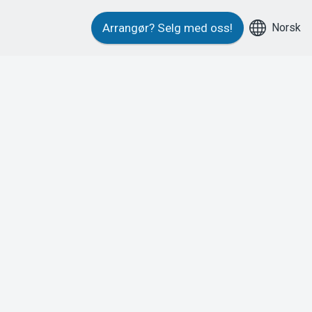
Norsk
Arrangør?
Selg med oss!