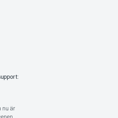
support:
 nu är
cenen.