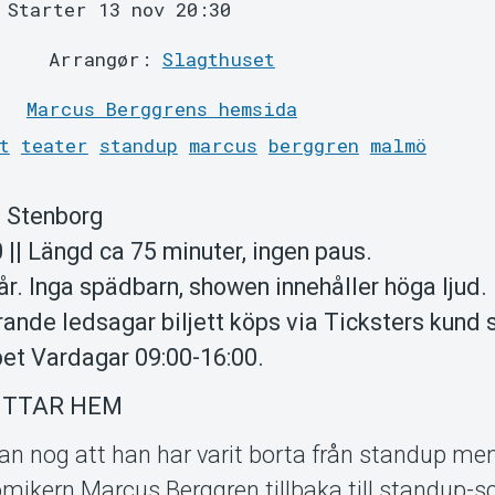
Starter 13 nov 20:30
Arrangør:
Slagthuset
Marcus Berggrens hemsida
t
teater
standup
marcus
berggren
malmö
a Stenborg
0 || Längd ca 75 minuter, ingen paus.
. Inga spädbarn, showen innehåller höga ljud.
hörande ledsagar biljett köps via Ticksters kund 
pet Vardagar 09:00-16:00.
ITTAR HEM
 nog att han har varit borta från standup men
mikern Marcus Berggren tillbaka till standup-s