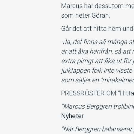
Marcus har dessutom med 
som heter Göran.
Går det att hitta hem und
-Ja, det finns så många st
är att åka härifrån, så 
extra pirrigt att åka ut 
julklappen folk inte visst
som säljer en "mirakelmed
PRESSRÖSTER OM ”Hitta
”Marcus Berggren trollbi
Nyheter
”När Berggren balanserar 