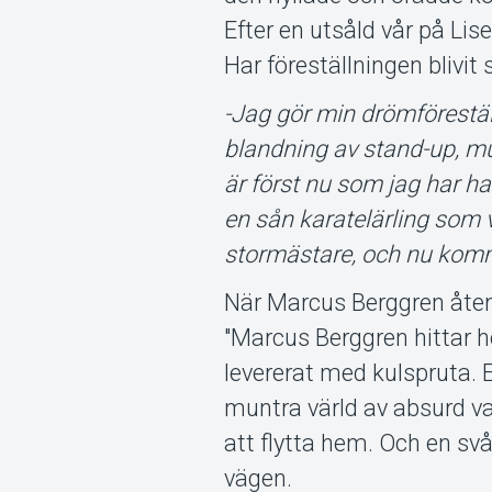
Efter en utsåld vår på Lise
Har föreställningen blivit
-Jag gör min drömföreställ
blandning av stand-up, mu
är först nu som jag har 
en sån karatelärling som 
stormästare, och nu kommit
När Marcus Berggren återv
"Marcus Berggren hittar h
levererat med kulspruta. 
muntra värld av absurd v
att flytta hem. Och en svå
vägen.