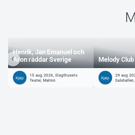
M
Henrik, Jan Emanuel och
Aron räddar Sverige
Melody Club
15 aug 2026, Slagthusets
29 aug 202
Kjøp
Kjøp
Teater, Malmö
Saluhallen