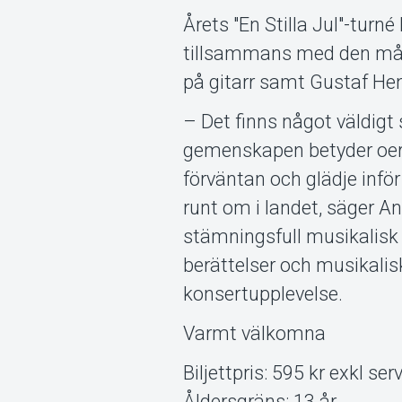
Årets "En Stilla Jul"-turn
tillsammans med den må
på gitarr samt Gustaf Hen
– Det finns något väldigt 
gemenskapen betyder oer
förväntan och glädje inför
runt om i landet, säger 
stämningsfull musikalisk
berättelser och musikalis
konsertupplevelse.
Varmt välkomna
Biljettpris: 595 kr exkl s
Åldersgräns: 13 år