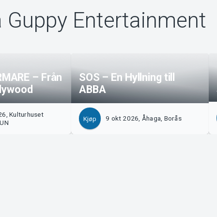
a Guppy Entertainment
MARE – Från
SOS – En Hyllning till
ollywood
ABBA
6, Kulturhuset
9 okt 2026, Åhaga, Borås
Kjøp
LUN