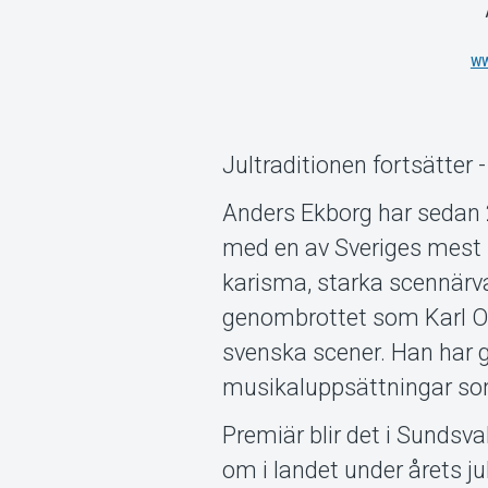
w
Jultraditionen fortsätter 
Anders Ekborg har sedan 
med en av Sveriges mest up
karisma, starka scennärv
genombrottet som Karl Os
svenska scener. Han har g
musikaluppsättningar som
Premiär blir det i Sundsva
om i landet under årets ju