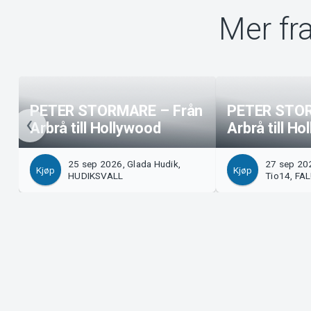
Mer fr
PETER STORMARE – Från
PETER STOR
Arbrå till Hollywood
Arbrå till H
25 sep 2026, Glada Hudik,
27 sep 202
Kjøp
Kjøp
HUDIKSVALL
Tio14, FA