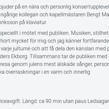
é bjuder på en nära och personlig konsertuppleve
ngårige kollegan och kapellmästaren Bengt M
riksson på klaviatur.
speciellt i mötet med publiken. Musiken, stillhe
hört mycket för mig och jag känner fortfaran
 varje julturné och att få dela den känslan med 
Anders Ekborg. Tillsammans tar de publiken med
 resa genom julens mest älskade sånger, person
ka överraskningar i en varm och innerlig
erviceavgift. Längd: ca 90 min utan paus Ledsagare