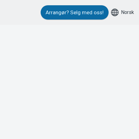
Norsk
Arrangør?
Selg med oss!