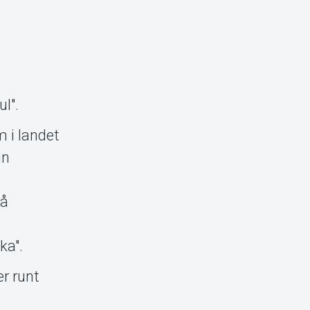
l".
 i landet
in
på
ka".
er runt