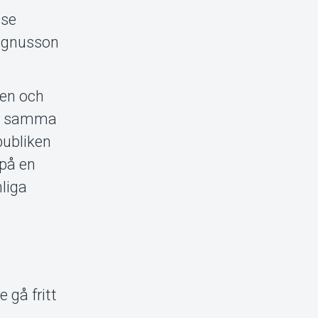
lse
agnusson
ten och
de samma
publiken
 på en
liga
 gå fritt