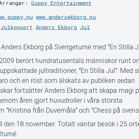
Arrangør:
Guppy Entertainment
ww.guppy.nu
www.andersekborg.nu
Julkonsert
Anders Ekborg
Jul
- Anders Ekborg på Sverigeturné med "En Stilla Ju
2009 berört hundratusentals människor runt om
pskattade jultraditioner, "En Stilla Jul". Med s
aro och en röst som älskats av publiken sedan
kar fortsätter Anders Ekborg att skapa magi 
enom åren gjort huvudroller i våra största
 "Kristina från Duvemåla" och "Chess på svens
ll den 18 november. Totalt väntar besök i 25 ort
lturné.