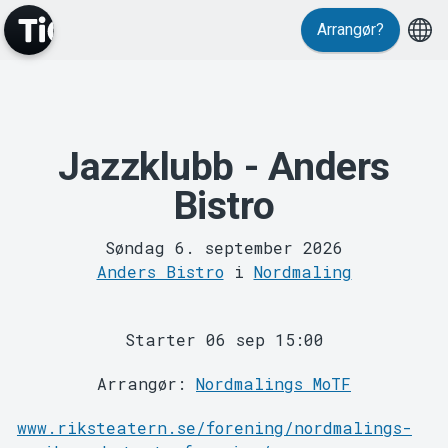
Arrangør?
Jazzklubb - Anders
MyTickster
Bistro
Søndag 6. september 2026
Anders Bistro
i
Nordmaling
Starter 06 sep 15:00
Arrangør:
Nordmalings MoTF
Support
www.riksteatern.se/forening/nordmalings-