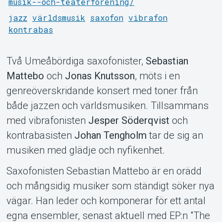
musik--och-teaterforening/
jazz
världsmusik
saxofon
vibrafon
kontrabas
Två Umeåbördiga saxofonister,
Sebastian
Om Tickster
Mattebo
och
Jonas Knutsson
, möts i en
genreöverskridande konsert med toner från
både jazzen och världsmusiken. Tillsammans
med vibrafonisten
Jesper Söderqvist
och
kontrabasisten
Johan Tengholm
tar de sig an
musiken med glädje och nyfikenhet.
Saxofonisten Sebastian Mattebo är en orädd
och mångsidig musiker som ständigt söker nya
vägar. Han leder och komponerar för ett antal
egna ensembler, senast aktuell med EP:n "The