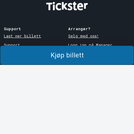
Support
Arrangør?
Last ner billett
Selg med oss!
Support
Logg inn på Manager
Kjøp billett
Kjøps- og
System Support
leveringsbetingelser
Personvernpolicy
Om informasjonskapsler på
Tickster
Tickster
Arvika
Jobbe hos Tickster
Magasinsgatan 8
Box 334
Logotyper og medier
SE-671 27
Arvika
LinkedIn
Göteborg
Facebook
Götgatan 16