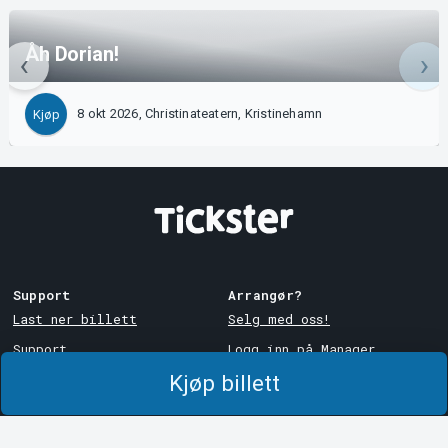
Åh Dorian!
8 okt 2026, Christinateatern, Kristinehamn
Kjøp
Support
Arrangør?
Last ner billett
Selg med oss!
Support
Logg inn på Manager
Kjøp billett
Kjøps- og
System Support
leveringsbetingelser
Personvernpolicy