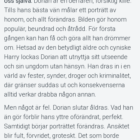
oss själva.
Dorian är en oerfaren, försiktig kille.
Tills hans bästa vän målar ett porträtt av
honom, och allt förändras. Bilden gör honom
Support
populär, beundrad och åtrådd. För första
gången kan han få och göra allt han drömmer
om. Hetsad av den betydligt äldre och cyniske
Harry lockas Dorian att utnyttja sitt utseende
och sin ungdom utan hänsyn. Han dras in i en
värld av fester, synder, droger och kriminalitet,
där gränser suddas ut och konsekvenserna
Om Tickster
alltid verkar drabba någon annan.
Men något är fel. Dorian slutar åldras. Vad han
än gör förblir hans yttre oförändrat, perfekt.
Samtidigt börjar porträttet förändras. Ansiktet
blir fult, förvridet, groteskt. Det som borde