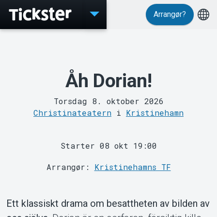
Arrangør?
Events
Åh Dorian!
Torsdag 8. oktober 2026
Christinateatern
i
Kristinehamn
Starter 08 okt 19:00
MyTickster
Arrangør:
Kristinehamns TF
Ett klassiskt drama om besattheten av bilden av