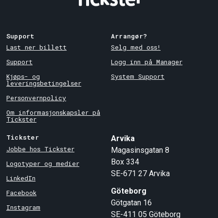
Support
Arrangør?
Last ner billett
Selg med oss!
Support
Logg inn på Manager
Kjøps- og
System Support
leveringsbetingelser
Personvernpolicy
Om informasjonskapsler på
Tickster
Tickster
Arvika
Jobbe hos Tickster
Magasinsgatan 8
Box 334
Logotyper og medier
SE-671 27
Arvika
LinkedIn
Göteborg
Facebook
Götgatan 16
Instagram
SE-411 05
Göteborg